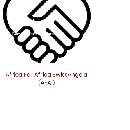
Mentor/in
Gemeinsam Gutes tun
Africa For Africa SwissAngola
(AFA )
Non Profit Organisation-
Gemeinnützige Organisation
CHE-335.689.426
Abo-Formular