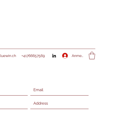
Anmelden
bluewin.ch
+41766657569