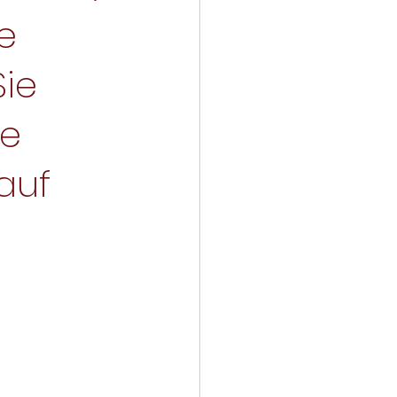
e
Sie
he
auf