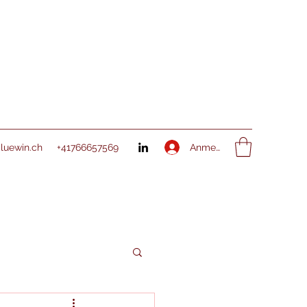
Anmelden
bluewin.ch
+41766657569