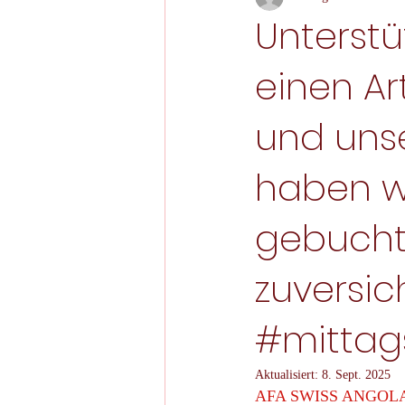
Unterstü
einen Art
und uns
haben w
gebucht
zuversich
#mittag
Aktualisiert:
8. Sept. 2025
AFA SWISS ANGOLA 