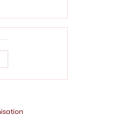
denaufruf 06.09.2021-
agstisch und Beruf AFA
isation