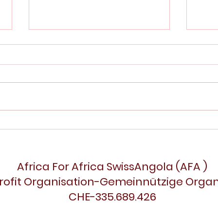
AKTUELLES
www.afa-angola-org Aktion Zünibox
starten in Luanda an Schulen und auf
der Strasse. Der Andrang ist gross .
Die Idee ist bei der...
Spen
Mitt
Africa For Africa SwissAngola (AFA )
rofit Organisation-Gemeinnützige Organ
CHE-335.689.426